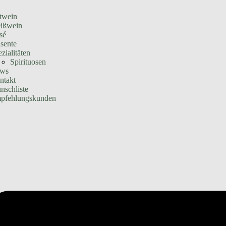
twein
ißwein
sé
sente
zialitäten
Spirituosen
ws
ntakt
nschliste
pfehlungskunden