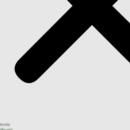
twein
ißwein