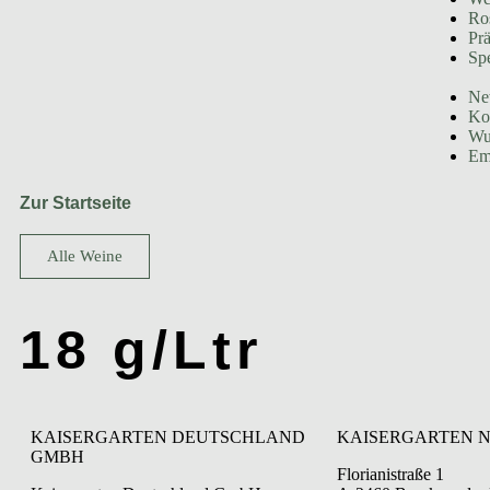
Ro
Prä
Spe
Ne
Ko
Wu
Em
Zur Startseite
Alle Weine
18 g/Ltr
KAISERGARTEN DEUTSCHLAND
KAISERGARTEN N
GMBH
Florianistraße 1