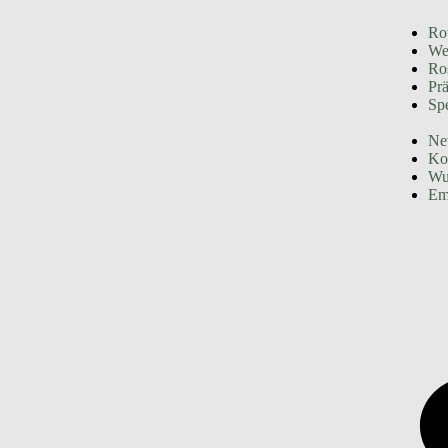
Ro
We
Ro
Prä
Spe
Ne
Ko
Wu
Em