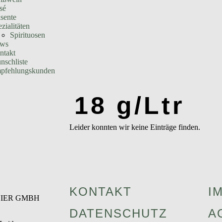
sé
sente
zialitäten
Spirituosen
ws
ntakt
nschliste
pfehlungskunden
18 g/Ltr
Leider konnten wir keine Einträge finden.
KONTAKT
I
IER GMBH
DATENSCHUTZ
A