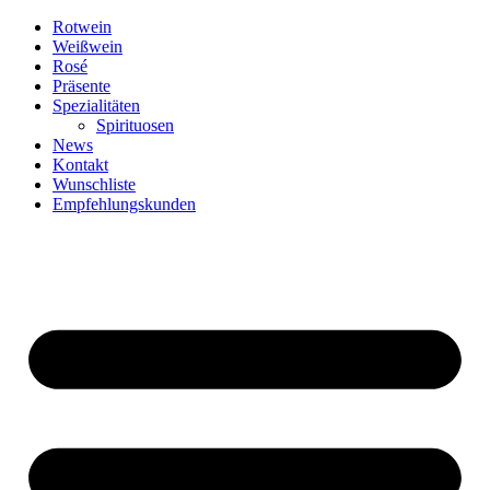
Zum
Rotwein
Inhalt
Weißwein
springen
Rosé
Präsente
Spezialitäten
Spirituosen
News
Kontakt
Wunschliste
Empfehlungskunden