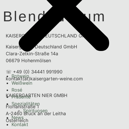
Blended Rum
KAISERGARTEN DEUTSCHLAND GMBH
Kaisergarten Deutschland GmbH
Clara-Zetkin-Straße 14a
06679 Hohenmölsen
☏ +49 (0) 34441 991990
Rotwein
kontakt(at)kaisergarten-weine.com
Weißwein
Rosé
KAISERGARTEN NIER GMBH
Präsente
Spezialitäten
Florianistraße 1
Spirituosen
A-2460 Bruck an der Leitha
News
Österreich
Kontakt