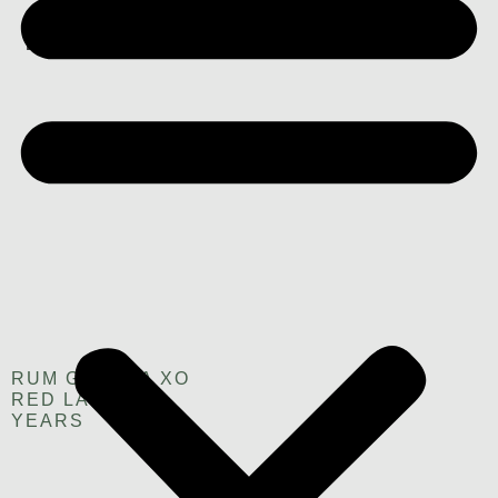
Blended Rum
RUM GUYANA XO
RED LABEL 28
YEARS