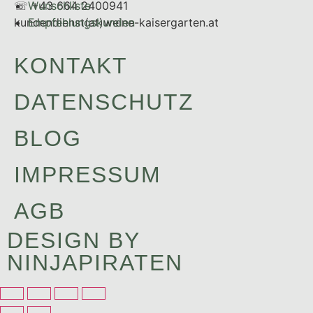
☏ +43 664 2400941
Wunschliste
kundendienst(at)weine-kaisergarten.at
Empfehlungskunden
KONTAKT
DATENSCHUTZ
BLOG
IMPRESSUM
AGB
DESIGN BY
NINJAPIRATEN