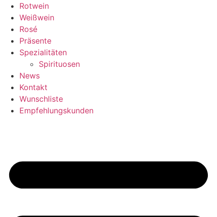
Zum
Rotwein
Inhalt
Weißwein
springen
Rosé
Präsente
Spezialitäten
Spirituosen
News
Kontakt
Wunschliste
Empfehlungskunden