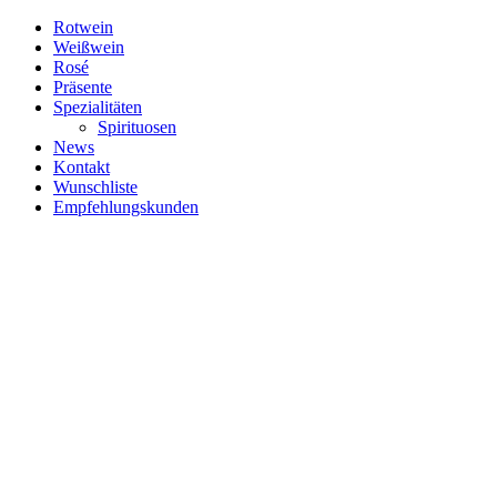
Zum
Rotwein
Inhalt
Weißwein
springen
Rosé
Präsente
Spezialitäten
Spirituosen
News
Kontakt
Wunschliste
Empfehlungskunden