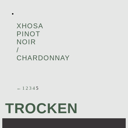
XHOSA
PINOT
NOIR
/
CHARDONNAY
←
1
2
3
4
5
TROCKEN