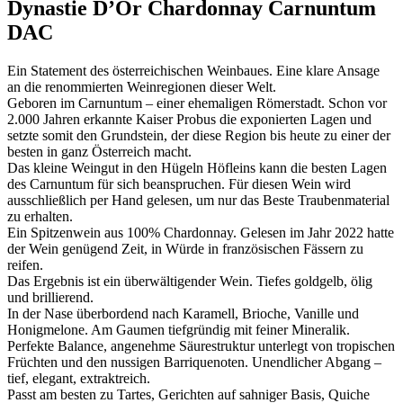
Dynastie D’Or Chardonnay Carnuntum
DAC
Ein Statement des österreichischen Weinbaues. Eine klare Ansage
an die renommierten Weinregionen dieser Welt.
Geboren im Carnuntum – einer ehemaligen Römerstadt. Schon vor
2.000 Jahren erkannte Kaiser Probus die exponierten Lagen und
setzte somit den Grundstein, der diese Region bis heute zu einer der
besten in ganz Österreich macht.
Das kleine Weingut in den Hügeln Höfleins kann die besten Lagen
des Carnuntum für sich beanspruchen. Für diesen Wein wird
ausschließlich per Hand gelesen, um nur das Beste Traubenmaterial
zu erhalten.
Ein Spitzenwein aus 100% Chardonnay. Gelesen im Jahr 2022 hatte
der Wein genügend Zeit, in Würde in französischen Fässern zu
reifen.
Das Ergebnis ist ein überwältigender Wein. Tiefes goldgelb, ölig
und brillierend.
In der Nase überbordend nach Karamell, Brioche, Vanille und
Honigmelone. Am Gaumen tiefgründig mit feiner Mineralik.
Perfekte Balance, angenehme Säurestruktur unterlegt von tropischen
Früchten und den nussigen Barriquenoten. Unendlicher Abgang –
tief, elegant, extraktreich.
Passt am besten zu Tartes, Gerichten auf sahniger Basis, Quiche