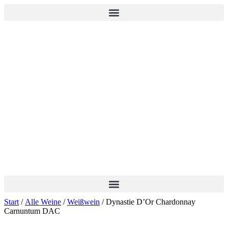
Zum
Inhalt
springen
Start
/
Alle Weine
/
Weißwein
/ Dynastie D’Or Chardonnay
Carnuntum DAC