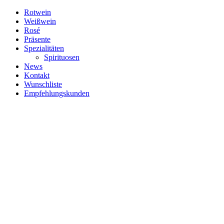
Zum
Rotwein
Inhalt
Weißwein
springen
Rosé
Präsente
Spezialitäten
Spirituosen
News
Kontakt
Wunschliste
Empfehlungskunden