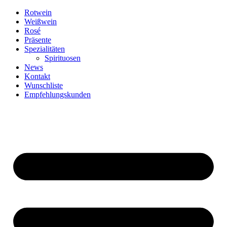
Zum
Rotwein
Inhalt
Weißwein
springen
Rosé
Präsente
Spezialitäten
Spirituosen
News
Kontakt
Wunschliste
Empfehlungskunden