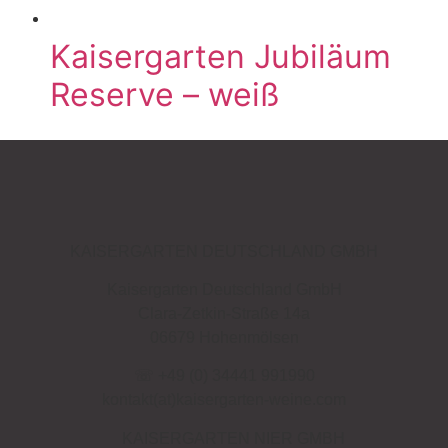
Kaisergarten Jubiläum
Reserve – weiß
KAISERGARTEN DEUTSCHLAND GMBH
Kaisergarten Deutschland GmbH
Clara-Zetkin-Straße 14a
06679 Hohenmölsen
☏ +49 (0) 34441 991990
kontakt(at)kaisergarten-weine.com
KAISERGARTEN NIER GMBH