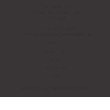
Florianistraße 1
A-2460 Bruck an der Leitha
Österreich
☏ +43 664 2400941
kundendienst(at)weine-kaisergarten.at
Kontakt
Datenschutz
Blog
Impressum
AGB
DESIGN BY NINJAPIRATEN