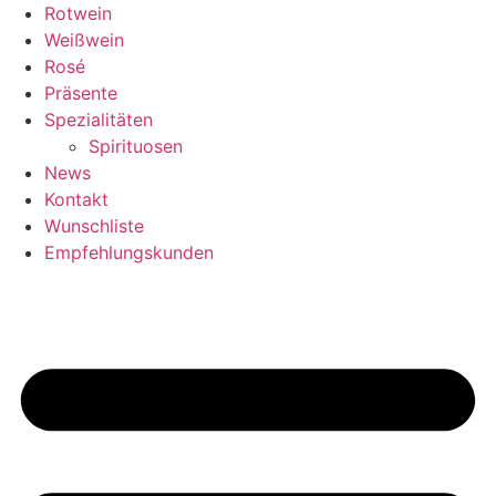
Zum
Rotwein
Inhalt
Weißwein
springen
Rosé
Präsente
Spezialitäten
Spirituosen
News
Kontakt
Wunschliste
Empfehlungskunden