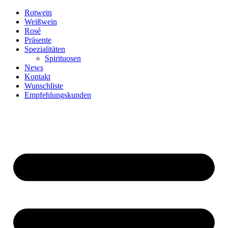
Zum
Rotwein
Inhalt
Weißwein
springen
Rosé
Präsente
Spezialitäten
Spirituosen
News
Kontakt
Wunschliste
Empfehlungskunden