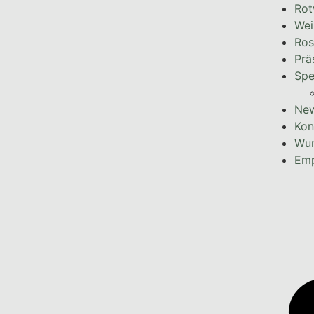
Rot
Wei
Ros
Prä
Spe
Ne
Kon
Wun
Emp