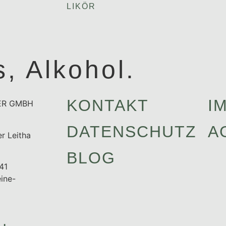
LIKÖR
, Alkohol.
KONTAKT
I
ER GMBH
DATENSCHUTZ
A
r Leitha
BLOG
41
ine-