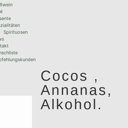
ßwein
é
sente
zialitäten
Spirituosen
ws
takt
schliste
fehlungskunden
Cocos ,
Annanas,
Alkohol.