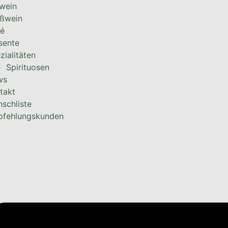
wein
ßwein
é
sente
zialitäten
Spirituosen
ws
takt
schliste
fehlungskunden