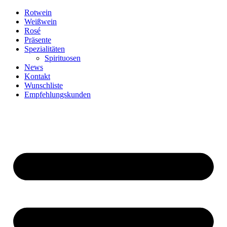
Zum
Rotwein
Inhalt
Weißwein
springen
Rosé
Präsente
Spezialitäten
Spirituosen
News
Kontakt
Wunschliste
Empfehlungskunden