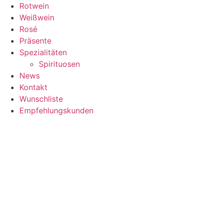
Zum
Rotwein
Inhalt
Weißwein
springen
Rosé
Präsente
Spezialitäten
Spirituosen
News
Kontakt
Wunschliste
Empfehlungskunden