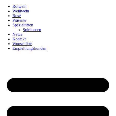
Zum
Rotwein
Inhalt
Weißwein
springen
Rosé
Präsente
Spezialitäten
Spirituosen
News
Kontakt
Wunschliste
Empfehlungskunden