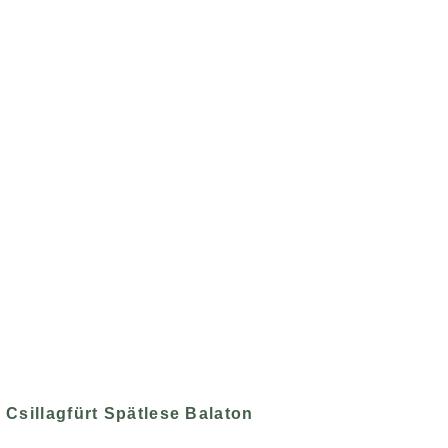
 Csillagfürt Spätlese Balaton