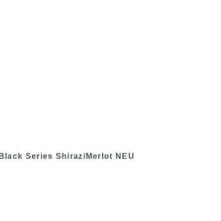
Black Series Shiraz/Merlot NEU