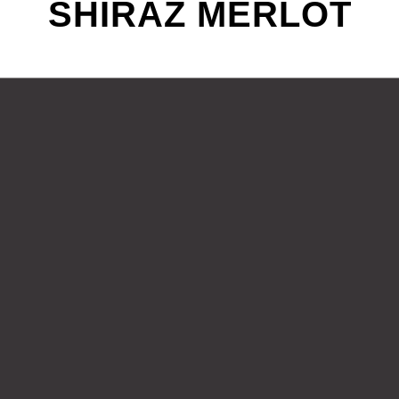
SHIRAZ MERLOT