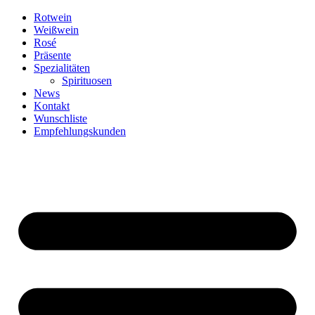
Zum
Rotwein
Inhalt
Weißwein
springen
Rosé
Präsente
Spezialitäten
Spirituosen
News
Kontakt
Wunschliste
Empfehlungskunden