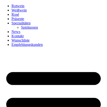
Zum
Rotwein
Inhalt
Weißwein
springen
Rosé
Präsente
Spezialitäten
Spirituosen
News
Kontakt
Wunschliste
Empfehlungskunden