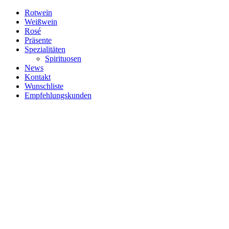
Zum
Rotwein
Inhalt
Weißwein
springen
Rosé
Präsente
Spezialitäten
Spirituosen
News
Kontakt
Wunschliste
Empfehlungskunden