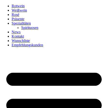
Zum
Rotwein
Inhalt
Weißwein
springen
Rosé
Präsente
Spezialitäten
Spirituosen
News
Kontakt
Wunschliste
Empfehlungskunden