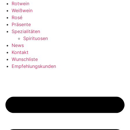
Zum
Rotwein
Inhalt
Weißwein
springen
Rosé
Präsente
Spezialitäten
Spirituosen
News
Kontakt
Wunschliste
Empfehlungskunden