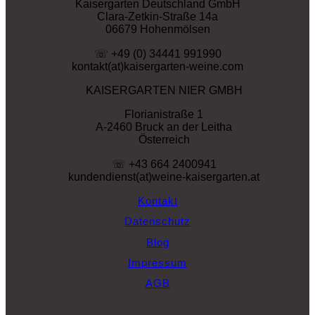
Kaisergarten Deutschland GmbH
Clara-Zetkin-Straße 14a
06679 Hohenmölsen
☏ +49 (0) 34441 991990
kontakt(at)kaisergarten-weine.com
KAISERGARTEN NIER GMBH
Florianistraße 1
A-2460 Bruck an der Leitha
Österreich
☏ +43 664 2400941
kundendienst(at)weine-kaisergarten.at
Kontakt
Datenschutz
Blog
Impressum
AGB