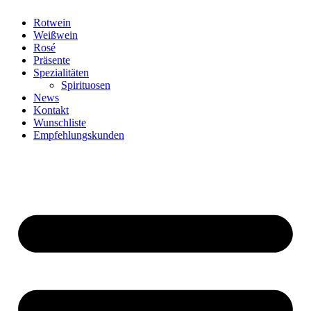
Zum
Rotwein
Inhalt
Weißwein
springen
Rosé
Präsente
Spezialitäten
Spirituosen
News
Kontakt
Wunschliste
Empfehlungskunden