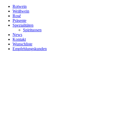
Zum
Rotwein
Inhalt
Weißwein
springen
Rosé
Präsente
Spezialitäten
Spirituosen
News
Kontakt
Wunschliste
Empfehlungskunden