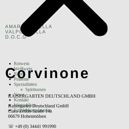
AMARONE DELLA
VALPOLICELLA
D.O.C.G
Rotwein
Corvinone
Weißwein
Rosé
Präsente
Spezialitäten
Spirituosen
News
KAISERGARTEN DEUTSCHLAND GMBH
Kontakt
Wunschliste
Kaisergarten Deutschland GmbH
Empfehlungskunden
Clara-Zetkin-Straße 14a
06679 Hohenmölsen
☏ +49 (0) 34441 991990