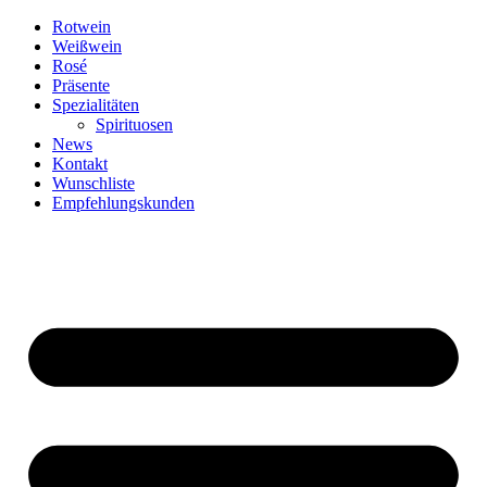
Zum
Rotwein
Inhalt
Weißwein
springen
Rosé
Präsente
Spezialitäten
Spirituosen
News
Kontakt
Wunschliste
Empfehlungskunden