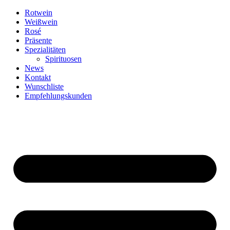
Zum
Rotwein
Inhalt
Weißwein
springen
Rosé
Präsente
Spezialitäten
Spirituosen
News
Kontakt
Wunschliste
Empfehlungskunden