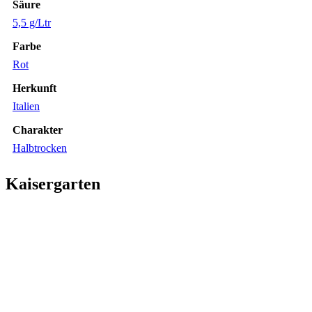
Säure
5,5 g/Ltr
Farbe
Rot
Herkunft
Italien
Charakter
Halbtrocken
Kaisergarten