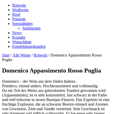
Rotwein
Weißwein
Rosé
Präsente
Spezialitäten
Spirituosen
News
Kontakt
Wunschliste
Empfehlungskunden
Start
/
Alle Weine
/
Rotwein
/ Domenico Appassimento Rosso
Puglia
Domenico Appassimento Rosso Puglia
Domenico – der Wein aus dem Süden Italiens.
Primitivo, einmal anders. Hochkonzentriert und vollmundig.
Da ein Teil des Weins aus getrockneten Trauben gewonnen wird
(Appassimento), ist er sehr konzentriert, fast schwarz in der Farbe
und reift teilweise in neuen Barrique-Fässern. Das Ergebnis ist eine
fruchtige Explosion, die an schwarze Beeren erinnert und Aromen
von Gewürzen, Zimt und Vanille verströmt. Sein Geschmack ist
sehr dominant und süßlich-vollmundig. Er hat einen sehr langen