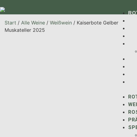
RO
WE
Start
/
Alle Weine
/
Weißwein
/ Kaiserbote Gelber
RO
Muskateller 2025
PR
SP
NE
KO
WU
EM
RO
WEI
RO
PR
SP