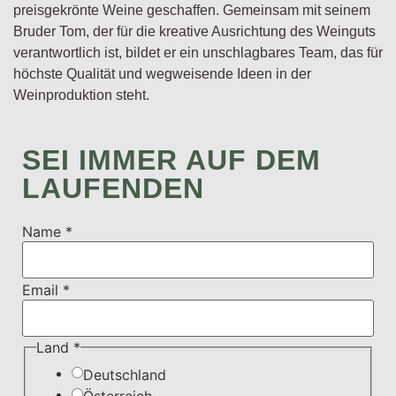
preisgekrönte Weine geschaffen. Gemeinsam mit seinem
Bruder Tom, der für die kreative Ausrichtung des Weinguts
verantwortlich ist, bildet er ein unschlagbares Team, das für
höchste Qualität und wegweisende Ideen in der
Weinproduktion steht.
SEI IMMER AUF DEM
LAUFENDEN
Name
*
Name
Email
*
Email
Agreement
Land
*
Deutschland
Österreich