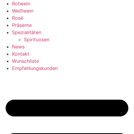
Zum
Rotwein
Inhalt
Weißwein
springen
Rosé
Präsente
Spezialitäten
Spirituosen
News
Kontakt
Wunschliste
Empfehlungskunden