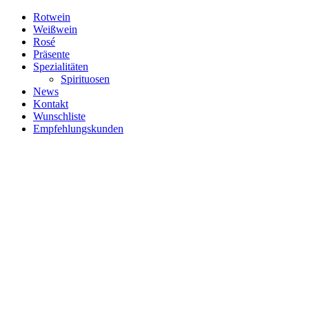
Zum
Rotwein
Inhalt
Weißwein
springen
Rosé
Präsente
Spezialitäten
Spirituosen
News
Kontakt
Wunschliste
Empfehlungskunden